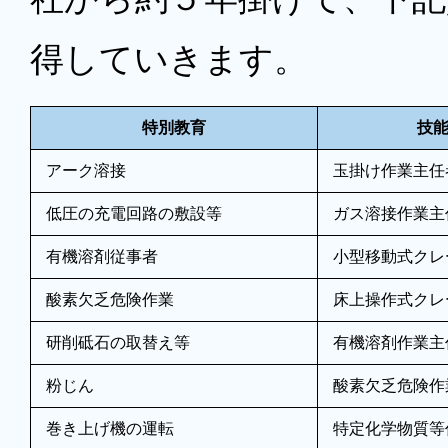
得していきます。
特別教育
技
アーク溶接
玉掛け作業主任
低圧の充電回路の敷設等
ガス溶接作業主
有機溶剤従事者
小型移動式クレ
酸素欠乏危険作業
床上操作式クレ
研削砥石の取替え等
有機溶剤作業主
粉じん
酸素欠乏危険作
巻き上げ機の運転
特定化学物質等