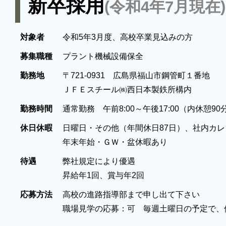
新卒採用
(令和4年7月現在)
対象者
令和5年3月度、高校卒業見込みの方
募集職種
プラント機械設備保全
勤務地
〒721-0931 広島県福山市鋼管町１番地
ＪＦＥスチール㈱西日本製鉄所構内
勤務時間
通常勤務 午前8:00～午後17:00（内休憩90
休日休暇
日曜日・その他（年間休日87日）、社内カ
年末年始・ＧＷ・盆休暇あり
待遇
弊社規定により優遇
昇給年1回、賞与年2回
応募方法
高校の進路指導部まで申し出て下さい
職場見学の応募：可 毎週土曜日の予定で、