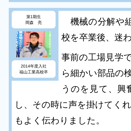
第1期生
機械の分解や組
岡森 亮
校を卒業後、迷
事前の工場見学
2014年度入社
ら細かい部品の
福山工業高校卒
うのを見て、興
し、その時に声を掛けてく
もよく伝わりました。